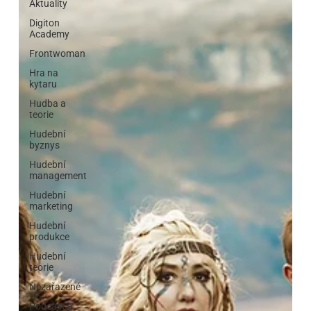
Aktuality
Digiton
Academy
Frontwoman
Hra na
kytaru
Hudba a
teorie
Hudební
byznys
Hudební
management
Hudební
marketing
Hudební
produkce
Hudební
teorie
Nezařazené
Podcast a