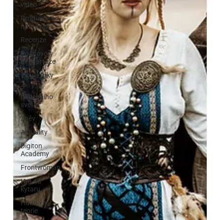
video
Produkce a
nahrávání
Recenze
Rozhovory
a reportáže
Tipy a triky
Z
hudebního
světa
Zpěv
Aktuality
Digiton
Academy
Frontwoman
Hra na
kytaru
Hudba a
teorie