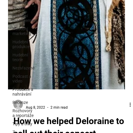
Hudební
byznys
Hudební
management
Hudební
marketing
Hudební
produkce
Hudební
teorie
Nezařazené
Podcast a
video
Produkce a
nahrávání
Recenze
Rozhovory
a reportáže
Tipy a triky
Z