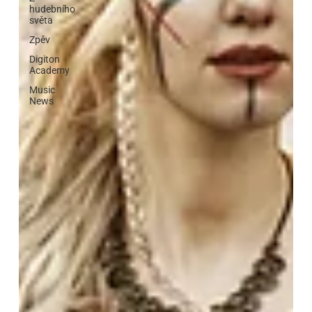
hudebního
světa
Zpěv
Digiton
Academy
Music
News