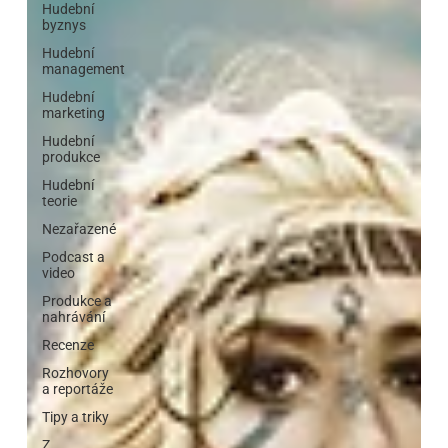
Hudební
byznys
Hudební
management
Hudební
marketing
Hudební
produkce
Hudební
teorie
Nezařazené
Podcast a
video
Produkce a
nahrávání
Recenze
Rozhovory
a reportáže
Tipy a triky
Z