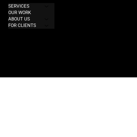
COMPANY
LEGAL
SERVICES
Privacy Policy
OUR WORK
Terms & Conditions
ABOUT US
FOR CLIENTS
Refund policy
CONTACT
info@digiton.agency
Address: Kaprova 14,
110 00 Prague
Czech Republic 🇨🇿 🇪🇺