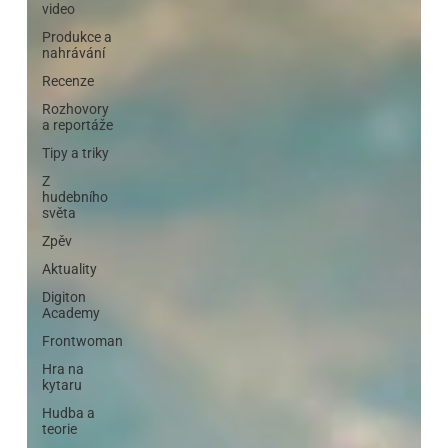
video
Produkce a
nahrávání
Recenze
Rozhovory
a reportáže
Tipy a triky
Z
hudebního
světa
Zpěv
Aktuality
Digiton
Academy
Frontwoman
Hra na
kytaru
Hudba a
teorie