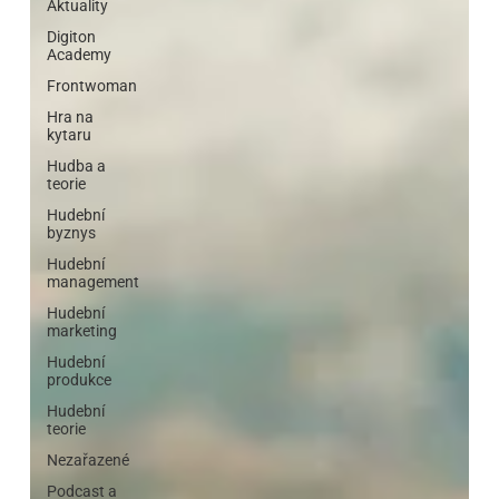
Aktuality
Digiton
Academy
Frontwoman
Hra na
kytaru
Hudba a
teorie
Hudební
byznys
Hudební
management
Hudební
marketing
Hudební
produkce
Hudební
teorie
Nezařazené
Podcast a