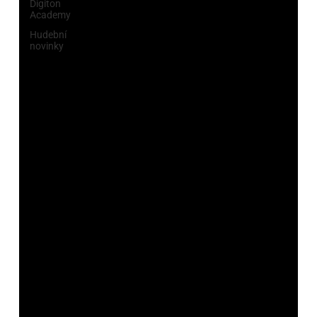
Digiton
Academy
Hudební
novinky