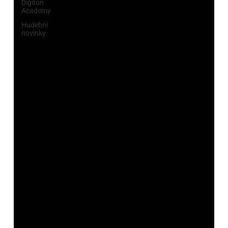
Digiton
Academy
Hudební
novinky