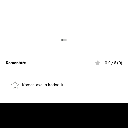
Komentáře
0.0 / 5 (0)
Komentovat a hodnotit...
Kapela zakázanÝovoce oslaví v roce 2025
své 20. narozeniny a slibuje, že
nepřestane snít