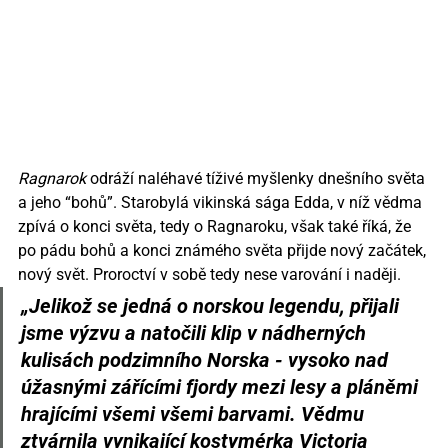
Ragnarok 
odráží naléhavé tíživé myšlenky dnešního světa 
a jeho “bohů”. Starobylá vikinská sága Edda, v níž vědma 
zpívá o konci světa, tedy o Ragnaroku, však také říká, že 
po pádu bohů a konci známého světa přijde nový začátek, 
nový svět. Proroctví v sobě tedy nese varování i naději.
„Jelikož se jedná o norskou legendu, přijali 
jsme výzvu a natočili klip v nádherných 
kulisách podzimního Norska - vysoko nad 
úžasnými zářícími fjordy mezi lesy a pláněmi 
hrajícími všemi všemi barvami. Vědmu 
ztvárnila vynikající kostymérka Victoria 