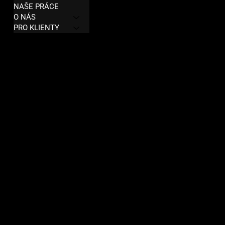
Zásady ochrany osobních údajů
NAŠE PRÁCE
Obchodní podmínky
O NÁS
PRO KLIENTY
Vrácení peněz
KONTAKT
info@digiton.agency
Adresa: Kaprova 14,
110 00 Praha
Česká republika 🇨🇿 🇪🇺
© 2026 by Digiton Music Agency s.r.o.