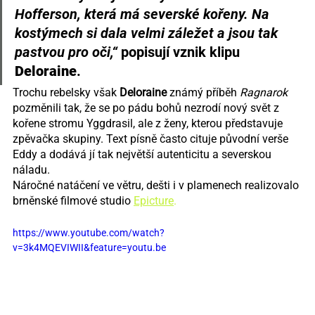
Hofferson, která má severské kořeny. Na 
kostýmech si dala velmi záležet a jsou tak 
pastvou pro oči,“
 popisují vznik klipu 
Deloraine
.
Trochu rebelsky však 
Deloraine 
známý příběh 
Ragnarok 
pozměnili tak, že se po pádu bohů nezrodí nový svět z 
kořene stromu Yggdrasil, ale z ženy, kterou představuje 
zpěvačka skupiny. Text písně často cituje původní verše 
Eddy a dodává jí tak největší autenticitu a severskou 
náladu.
Náročné natáčení ve větru, dešti i v plamenech realizovalo 
brněnské filmové studio 
Epicture
.
https://www.youtube.com/watch?
v=3k4MQEVIWII&feature=youtu.be