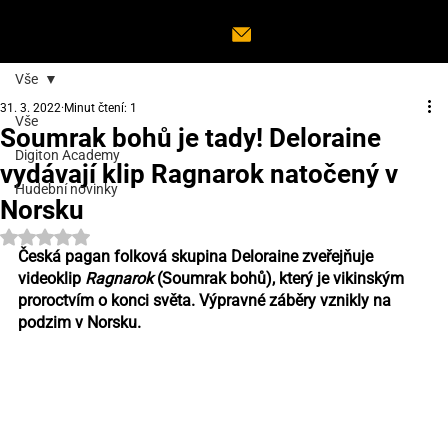
Vše
31. 3. 2022
Minut čtení: 1
Vše
Soumrak bohů je tady! Deloraine
Digiton Academy
vydávají klip Ragnarok natočený v
Hudební novinky
Norsku
Hodnoceno NaN z 5 hvězdiček.
Česká pagan folková skupina Deloraine zveřejňuje 
videoklip 
Ragnarok 
(Soumrak bohů), který je vikinským 
proroctvím o konci světa. Výpravné záběry vznikly na 
podzim v Norsku.