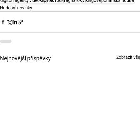
digiton agency
videoklip
folk rock
ragnarok
vikingové
pohanská hudba
Hudební novinky
Zobrazit vše
Nejnovější příspěvky