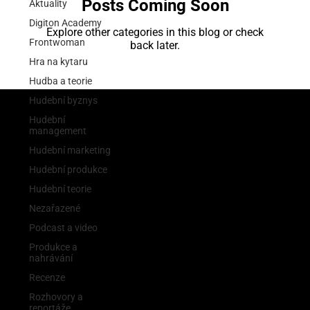
Posts Coming Soon
Aktuality
Digiton Academy
Explore other categories in this blog or check
Frontwoman
back later.
Hra na kytaru
Hudba a teorie
Hudební byznys
Hudební
management
Hudební marketing
Hudební produkce
Hudební teorie
Nezařazené
Podcast a video
Produkce a
nahrávání
Recenze
Rozhovory a
reportáže